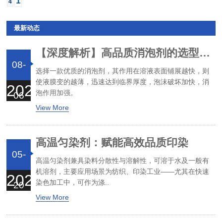
1
4
最新动态
【深度解析】高品质消泡剂的选型与避坑指南
08-
选择一款优质的消泡剂，其作用在溶液表面铺展越快，则
使液膜变的越薄，迅速达到临界厚度，泡沫破坏加快，消
2026
泡作用加强。
06
View More
高温匀染剂：赋能高效品质印染
05-
高温匀染剂兼具染料分散性与溶解性，可溶于水及一般有
机溶剂，主要应用场景为纺织、印染工业——尤其在快速
2026
染色加工中，可作为涤..
20
View More