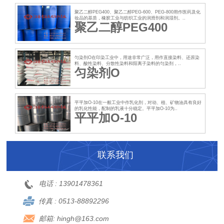
聚乙二醇PEG400、聚乙二醇PEG-600、PEG-800用作医药及化
妆品的基质，橡胶工业与纺织工业的润滑剂和润湿剂。..
聚乙二醇PEG400
匀染剂O在印染工业中，用途非常广泛，用作直接染料、还原染
料、酸性染料、分散性染料和阳离子染料的匀染剂，..
匀染剂O
平平加O-10在一般工业中作乳化剂，对动、植、矿物油具有良好
的乳化性能，配制的乳液十分稳定。平平加O-10为..
平平加O-10
联系我们
电话 :
13901478361
传真 :
0513-88892296
邮箱:
hingh@163.com