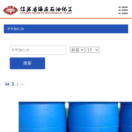
平平加O,20
1
34
2
››