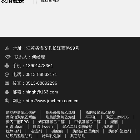
友情链接
磁粉制动器
地址：江苏省海安县长江西路99号
联系人：何经理
手机：13901478361
电话：0513-88832171
传真：0513-88892296
邮箱：hingh@163.com
网址：http://www.jmchem.com.cn
脂肪醇聚氧乙烯醚
烷基酚聚氧乙烯醚
脂肪酸聚氧乙烯酯
蓖麻油聚氧乙烯醚
脂肪胺聚氧乙烯醚
平平加
聚乙二醇PEG
聚丙二醇PPG
烯丙基聚乙二醇
甲氧基聚乙二醇
聚醚
司盘 Span
吐温 Tween
聚乙二醇脂肪酸酯
消泡剂
抗静电剂
渗透剂
磷酸酯
纺织前处理助剂
纺织印染助剂
纺织后整理助剂
特殊乳化剂
其它助剂