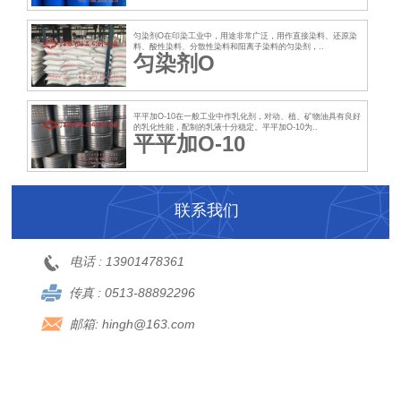
匀染剂O在印染工业中，用途非常广泛，用作直接染料、还原染
料、酸性染料、分散性染料和阳离子染料的匀染剂，..
匀染剂O
平平加O-10在一般工业中作乳化剂，对动、植、矿物油具有良好
的乳化性能，配制的乳液十分稳定。平平加O-10为..
平平加O-10
联系我们
电话 :
13901478361
传真 :
0513-88892296
邮箱:
hingh@163.com