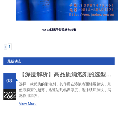
HD-32阴离子型柔软剂软膏
1
2
最新动态
【深度解析】高品质消泡剂的选型与避坑指南
08-
选择一款优质的消泡剂，其作用在溶液表面铺展越快，则
使液膜变的越薄，迅速达到临界厚度，泡沫破坏加快，消
2026
泡作用加强。
06
View More