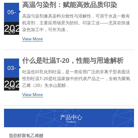
高温匀染剂：赋能高效品质印染
05-
高温匀染剂兼具染料分散性与溶解性，可溶于水及一般有
机溶剂，主要应用场景为纺织、印染工业——尤其在快速
2026
染色加工中，可作为涤..
20
View More
什么是吐温T-20，性能与用途解析
03-
吐温也叫乳化剂吐温，是一类应用广泛的非离子型表面活
性剂吐温T-20是吐温家族中的代表产品之一，全称为聚氧
2026
乙烯（20）失水山梨醇..
25
View More
产品中心
Products
脂肪醇聚氧乙烯醚