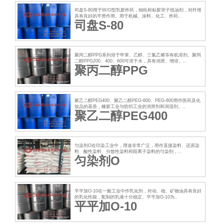
司盘S-80用于W/O型乳胶炸药，锦纶和粘胶帘子线油剂，对纤维
具有良好的平滑作用。用于机械、涂料、化工、炸药..
司盘S-80
聚丙二醇PPG系列溶于甲苯、乙醇、三氯乙烯等有机溶剂。聚丙
二醇PPG200、400、600可溶于水，具有润滑、增溶、..
聚丙二醇PPG
聚乙二醇PEG400、聚乙二醇PEG-600、PEG-800用作医药及化
妆品的基质，橡胶工业与纺织工业的润滑剂和润湿剂。..
聚乙二醇PEG400
匀染剂O在印染工业中，用途非常广泛，用作直接染料、还原染
料、酸性染料、分散性染料和阳离子染料的匀染剂，..
匀染剂O
平平加O-10在一般工业中作乳化剂，对动、植、矿物油具有良好
的乳化性能，配制的乳液十分稳定。平平加O-10为..
平平加O-10