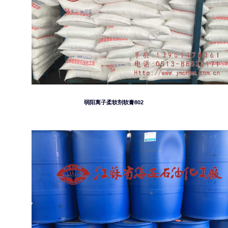
弱阳离子柔软剂软膏802