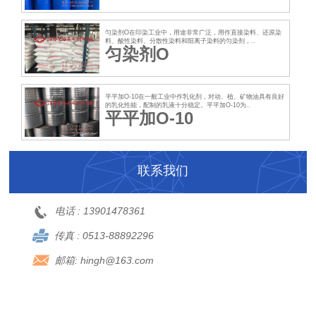
匀染剂O在印染工业中，用途非常广泛，用作直接染料、还原染
料、酸性染料、分散性染料和阳离子染料的匀染剂，..
匀染剂O
平平加O-10在一般工业中作乳化剂，对动、植、矿物油具有良好
的乳化性能，配制的乳液十分稳定。平平加O-10为..
平平加O-10
联系我们
电话 :
13901478361
传真 :
0513-88892296
邮箱:
hingh@163.com