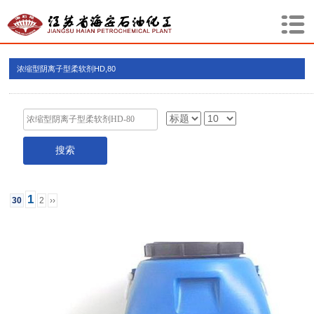
浓缩型阴离子型柔软剂HD,80
1
30
2
››