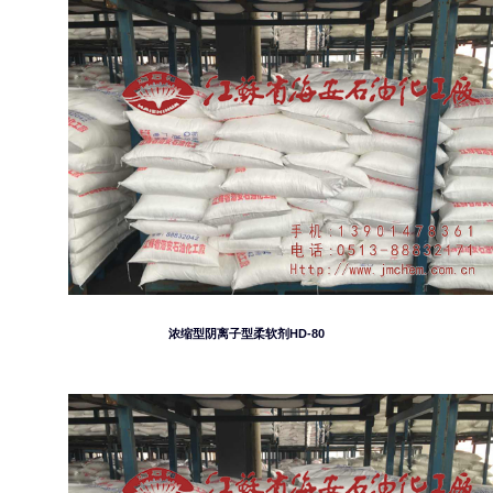
浓缩型阴离子型柔软剂HD-80