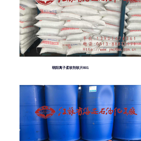
弱阳离子柔软剂软片801