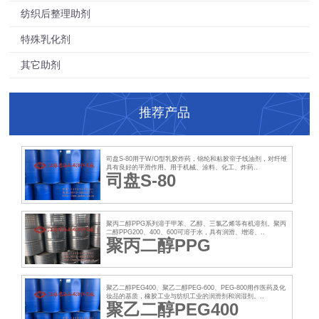
纺织后整理助剂
特殊乳化剂
其它助剂
推荐产品
司盘S-80用于W/O型乳胶炸药，锦纶和粘胶帘子线油剂，对纤维
具有良好的平滑作用。用于机械、涂料、化工、炸药..
司盘S-80
聚丙二醇PPG系列溶于甲苯、乙醇、三氯乙烯等有机溶剂。聚丙
二醇PPG200、400、600可溶于水，具有润滑、增溶、..
聚丙二醇PPG
聚乙二醇PEG400、聚乙二醇PEG-600、PEG-800用作医药及化
妆品的基质，橡胶工业与纺织工业的润滑剂和润湿剂。..
聚乙二醇PEG400