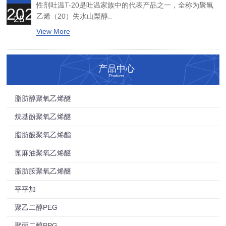
性剂吐温T-20是吐温家族中的代表产品之一，全称为聚氧
2026
乙烯（20）失水山梨醇..
25
View More
产品中心
Products
脂肪醇聚氧乙烯醚
烷基酚聚氧乙烯醚
脂肪酸聚氧乙烯酯
蓖麻油聚氧乙烯醚
脂肪胺聚氧乙烯醚
平平加
聚乙二醇PEG
聚丙二醇PPG