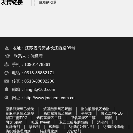
友情链接
磁粉制动器
地址：江苏省海安县长江西路99号
联系人：何经理
手机：13901478361
电话：0513-88832171
传真：0513-88892296
邮箱：hingh@163.com
网址：http://www.jmchem.com.cn
脂肪醇聚氧乙烯醚
烷基酚聚氧乙烯醚
脂肪酸聚氧乙烯酯
蓖麻油聚氧乙烯醚
脂肪胺聚氧乙烯醚
平平加
聚乙二醇PEG
聚丙二醇PPG
烯丙基聚乙二醇
甲氧基聚乙二醇
聚醚
司盘 Span
吐温 Tween
聚乙二醇脂肪酸酯
消泡剂
抗静电剂
渗透剂
磷酸酯
纺织前处理助剂
纺织印染助剂
纺织后整理助剂
特殊乳化剂
其它助剂