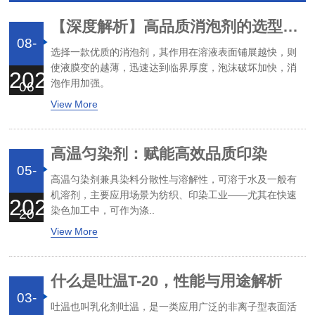
【深度解析】高品质消泡剂的选型与避坑指南
08-
选择一款优质的消泡剂，其作用在溶液表面铺展越快，则
使液膜变的越薄，迅速达到临界厚度，泡沫破坏加快，消
2026
泡作用加强。
06
View More
高温匀染剂：赋能高效品质印染
05-
高温匀染剂兼具染料分散性与溶解性，可溶于水及一般有
机溶剂，主要应用场景为纺织、印染工业——尤其在快速
2026
染色加工中，可作为涤..
20
View More
什么是吐温T-20，性能与用途解析
03-
吐温也叫乳化剂吐温，是一类应用广泛的非离子型表面活