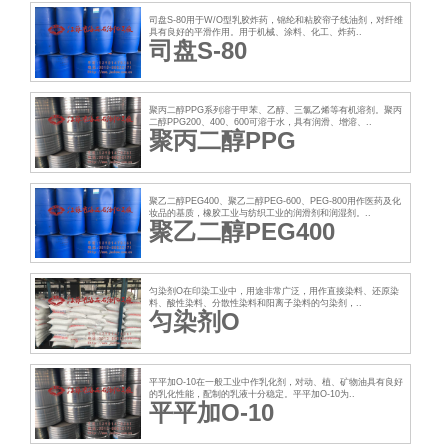
司盘S-80用于W/O型乳胶炸药，锦纶和粘胶帘子线油剂，对纤维
具有良好的平滑作用。用于机械、涂料、化工、炸药..
司盘S-80
聚丙二醇PPG系列溶于甲苯、乙醇、三氯乙烯等有机溶剂。聚丙
二醇PPG200、400、600可溶于水，具有润滑、增溶、..
聚丙二醇PPG
聚乙二醇PEG400、聚乙二醇PEG-600、PEG-800用作医药及化
妆品的基质，橡胶工业与纺织工业的润滑剂和润湿剂。..
聚乙二醇PEG400
匀染剂O在印染工业中，用途非常广泛，用作直接染料、还原染
料、酸性染料、分散性染料和阳离子染料的匀染剂，..
匀染剂O
平平加O-10在一般工业中作乳化剂，对动、植、矿物油具有良好
的乳化性能，配制的乳液十分稳定。平平加O-10为..
平平加O-10