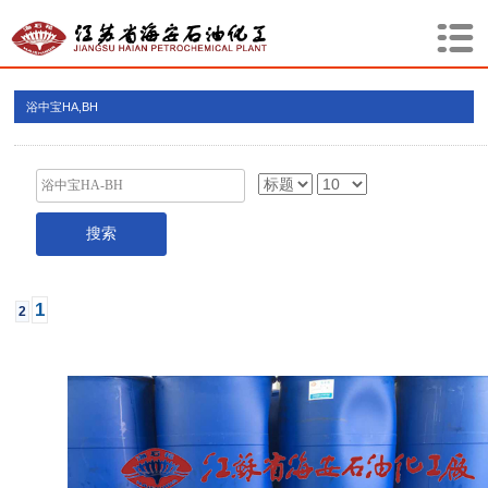
浴中宝HA,BH
1
2