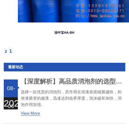
浴中宝HA-BH
1
2
最新动态
【深度解析】高品质消泡剂的选型与避坑指南
08-
选择一款优质的消泡剂，其作用在溶液表面铺展越快，则
使液膜变的越薄，迅速达到临界厚度，泡沫破坏加快，消
2026
泡作用加强。
06
View More