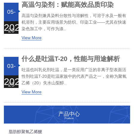
高温匀染剂：赋能高效品质印染
05-
高温匀染剂兼具染料分散性与溶解性，可溶于水及一般有
机溶剂，主要应用场景为纺织、印染工业——尤其在快速
2026
染色加工中，可作为涤..
20
View More
什么是吐温T-20，性能与用途解析
03-
吐温也叫乳化剂吐温，是一类应用广泛的非离子型表面活
性剂吐温T-20是吐温家族中的代表产品之一，全称为聚氧
2026
乙烯（20）失水山梨醇..
25
View More
产品中心
Products
脂肪醇聚氧乙烯醚