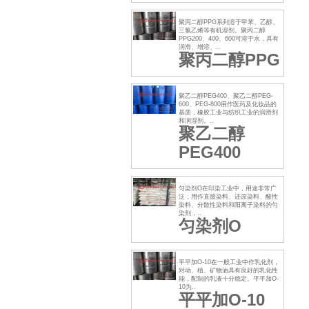
聚丙二醇PPG系列溶于甲苯、乙醇、
三氯乙烯等有机溶剂。聚丙二醇
PPG200、400、600可溶于水，具有
润滑、增溶、..
聚丙二醇PPG
聚乙二醇PEG400、聚乙二醇PEG-
600、PEG-800用作医药及化妆品的
基质，橡胶工业与纺织工业的润滑剂
和润湿剂。..
聚乙二醇
PEG400
匀染剂O在印染工业中，用途非常广
泛，用作直接染料、还原染料、酸性
染料、分散性染料和阳离子染料的匀
染剂，..
匀染剂O
平平加O-10在一般工业中作乳化剂，
对动、植、矿物油具有良好的乳化性
能，配制的乳液十分稳定。平平加O-
10为..
平平加O-10