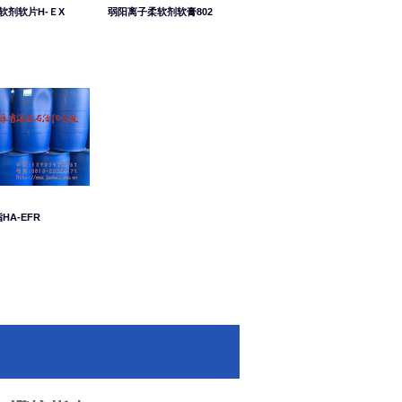
软剂软片H-ＥX
弱阳离子柔软剂软膏802
HA-EFR