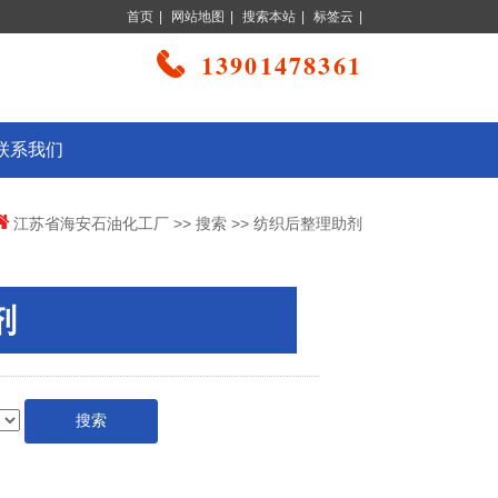
首页
|
网站地图
|
搜索本站
|
标签云
|
13901478361
联系我们
江苏省海安石油化工厂
>>
搜索
>> 纺织后整理助剂
剂