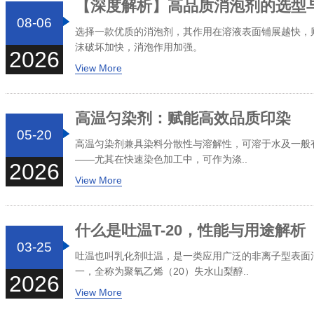
【深度解析】高品质消泡剂的选型
08-06
选择一款优质的消泡剂，其作用在溶液表面铺展越快，
沫破坏加快，消泡作用加强。
2026
View More
高温匀染剂：赋能高效品质印染
05-20
高温匀染剂兼具染料分散性与溶解性，可溶于水及一般
——尤其在快速染色加工中，可作为涤..
2026
View More
什么是吐温T-20，性能与用途解析
03-25
吐温也叫乳化剂吐温，是一类应用广泛的非离子型表面活
一，全称为聚氧乙烯（20）失水山梨醇..
2026
View More