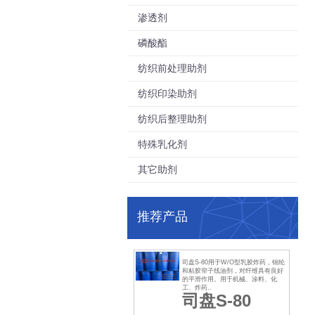
渗透剂
磷酸酯
纺织前处理助剂
纺织印染助剂
纺织后整理助剂
特殊乳化剂
其它助剂
推荐产品
司盘S-80用于W/O型乳胶炸药，锦纶
和粘胶帘子线油剂，对纤维具有良好
的平滑作用。用于机械、涂料、化
工、炸药..
司盘S-80