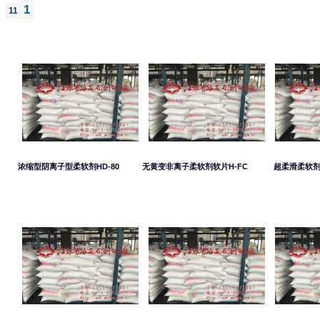
1
11
浓缩型阴离子型柔软剂HD-80
无黄变非离子柔软剂软片H-FC
超柔滑柔软剂软