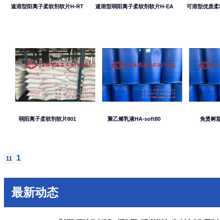
速溶型阳离子柔软剂软片H-RT
速溶型弱阳离子柔软剂软片H-EA
可溶型优质柔
弱阳离子柔软剂软片801
聚乙烯乳液HA-soft80
免烫树脂
1
11
最新动态