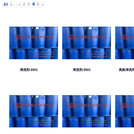
4
43
1 ...
‹‹
2
3
5
››
净洗剂 6501
净洗剂 6501
高效净洗剂 