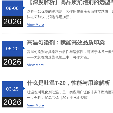
【深度解析】高品质消泡剂的选型
08-06
选择一款优质的消泡剂，其作用在溶液表面铺展越快，
沫破坏加快，消泡作用加强。
2026
View More
高温匀染剂：赋能高效品质印染
05-20
高温匀染剂兼具染料分散性与溶解性，可溶于水及一般
——尤其在快速染色加工中，可作为涤..
2026
View More
什么是吐温T-20，性能与用途解析
03-25
吐温也叫乳化剂吐温，是一类应用广泛的非离子型表面活
一，全称为聚氧乙烯（20）失水山梨醇..
2026
View More