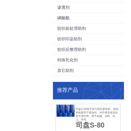
渗透剂
磷酸酯
纺织前处理助剂
纺织印染助剂
纺织后整理助剂
特殊乳化剂
其它助剂
推荐产品
司盘S-80用于W/O型乳胶炸药，锦纶
和粘胶帘子线油剂，对纤维具有良好
的平滑作用。用于机械、涂料、化
工、炸药..
司盘S-80