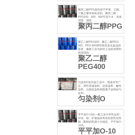
聚丙二醇PPG系列溶于甲苯、乙醇、
三氯乙烯等有机溶剂。聚丙二醇
PPG200、400、600可溶于水，具有
润滑、增溶、..
聚丙二醇PPG
聚乙二醇PEG400、聚乙二醇PEG-
600、PEG-800用作医药及化妆品的
基质，橡胶工业与纺织工业的润滑剂
和润湿剂。..
聚乙二醇
PEG400
匀染剂O在印染工业中，用途非常广
泛，用作直接染料、还原染料、酸性
染料、分散性染料和阳离子染料的匀
染剂，..
匀染剂O
平平加O-10在一般工业中作乳化剂，
对动、植、矿物油具有良好的乳化性
能，配制的乳液十分稳定。平平加O-
10为..
平平加O-10