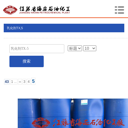
乳化剂TX,5
5
43
1 ...
‹‹
3
4