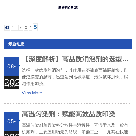
渗透剂OE-35
5
43
1 ...
‹‹
3
4
最新动态
【深度解析】高品质消泡剂的选型与避坑指南
08-
选择一款优质的消泡剂，其作用在溶液表面铺展越快，则
使液膜变的越薄，迅速达到临界厚度，泡沫破坏加快，消
2026
泡作用加强。
06
View More
高温匀染剂：赋能高效品质印染
05-
高温匀染剂兼具染料分散性与溶解性，可溶于水及一般有
机溶剂，主要应用场景为纺织、印染工业——尤其在快速