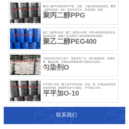
聚丙二醇PPG系列溶于甲苯、乙醇、三氯乙烯等有机溶剂。聚丙
二醇PPG200、400、600可溶于水，具有润滑、增溶、..
聚丙二醇PPG
聚乙二醇PEG400、聚乙二醇PEG-600、PEG-800用作医药及化
妆品的基质，橡胶工业与纺织工业的润滑剂和润湿剂。..
聚乙二醇PEG400
匀染剂O在印染工业中，用途非常广泛，用作直接染料、还原染
料、酸性染料、分散性染料和阳离子染料的匀染剂，..
匀染剂O
平平加O-10在一般工业中作乳化剂，对动、植、矿物油具有良好
的乳化性能，配制的乳液十分稳定。平平加O-10为..
平平加O-10
联系我们