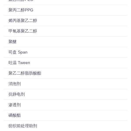
聚丙二醇PPG
烯丙基聚乙二醇
甲氧基聚乙二醇
聚醚
司盘 Span
吐温 Tween
聚乙二醇脂肪酸酯
消泡剂
抗静电剂
渗透剂
磷酸酯
纺织前处理助剂