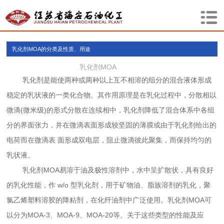
乳化剂MOA的分类及性质、用途
乳化剂MOA
乳化剂是能使两种或两种以上互不相溶的组分的混合液体形成
稳定的乳状液的一类化合物。其作用原理是在乳化过程中，分散相以
微滴(微米级)的形式分散在连续相中，乳化剂降低了混合体系中各组
分的界面张力，并在微滴表面形成较坚固的薄膜或由于乳化剂给出的
电荷而在微滴表 面形成双电层，阻止微滴彼此聚集，而保持均匀的
乳状液。
乳化剂
MOA易溶于油及极性溶剂中，水中呈扩散状，具有良好
的乳化性能，作 w/o 型
乳化剂
，用于矿物油、脂族溶剂的乳化，聚
氯乙烯塑料溶胶的降粘剂，在化纤油剂中广泛使用。
乳化剂
MOA可
以分为MOA-3、MOA-9、MOA-20等。关于这些类型的性能及应