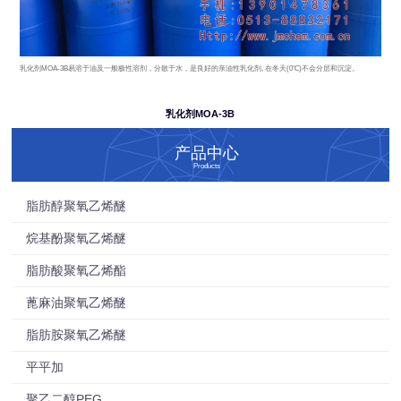
乳化剂MOA-3B易溶于油及一般极性溶剂，分散于水，是良好的亲油性乳化剂, 在冬天(0℃)不会分层和沉淀。
乳化剂MOA-3B
产品中心
Products
脂肪醇聚氧乙烯醚
烷基酚聚氧乙烯醚
脂肪酸聚氧乙烯酯
蓖麻油聚氧乙烯醚
脂肪胺聚氧乙烯醚
平平加
聚乙二醇PEG