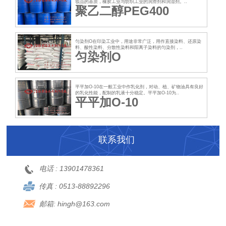
妆品的基质，橡胶工业与纺织工业的润滑剂和润湿剂。..
聚乙二醇PEG400
匀染剂O在印染工业中，用途非常广泛，用作直接染料、还原染
料、酸性染料、分散性染料和阳离子染料的匀染剂，..
匀染剂O
平平加O-10在一般工业中作乳化剂，对动、植、矿物油具有良好
的乳化性能，配制的乳液十分稳定。平平加O-10为..
平平加O-10
联系我们
电话 :
13901478361
传真 :
0513-88892296
邮箱:
hingh@163.com