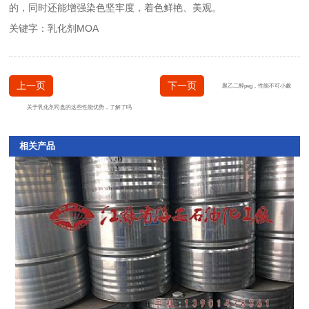
的，同时还能增强染色坚牢度，着色鲜艳、美观。
关键字：
乳化剂MOA
上一页
下一页
聚乙二醇peg，性能不可小觑
关于乳化剂司盘的这些性能优势，了解了吗
相关产品