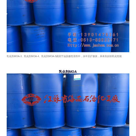
乳化剂MOA-3、乳化剂MOA-4、乳化剂MOA-5易溶于油及极性溶剂中，水中呈扩散状，具有良好的乳化性能
乳化剂MOA